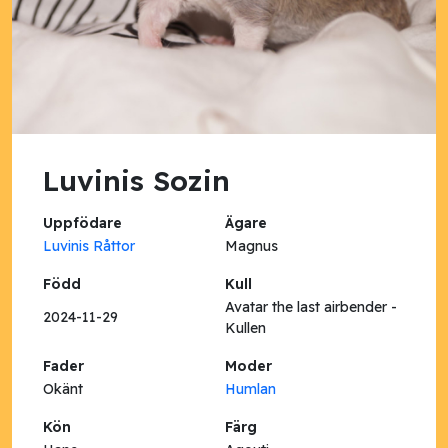
Luvinis Sozin
Uppfödare
Ägare
Luvinis Råttor
Magnus
Född
Kull
Avatar the last airbender -
2024-11-29
Kullen
Fader
Moder
Okänt
Humlan
Kön
Färg