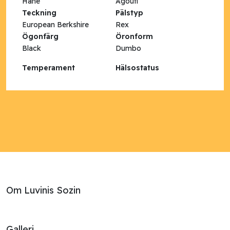
Hane
Agouti
Teckning
Pälstyp
European Berkshire
Rex
Ögonfärg
Öronform
Black
Dumbo
Temperament
Hälsostatus
Om Luvinis Sozin
Galleri