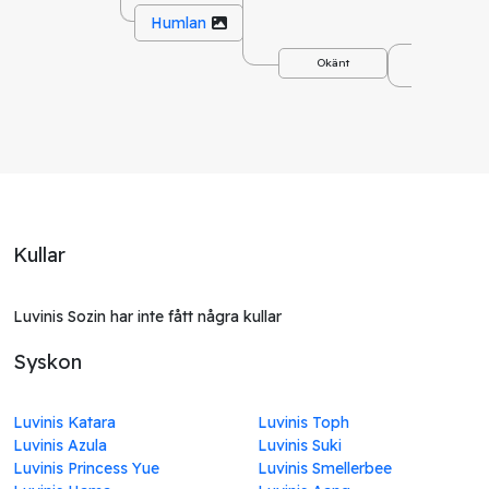
Humlan
Okä
Okänt
Okä
Kullar
Luvinis Sozin har inte fått några kullar
Syskon
Luvinis Katara
Luvinis Toph
Luvinis Azula
Luvinis Suki
Luvinis Princess Yue
Luvinis Smellerbee