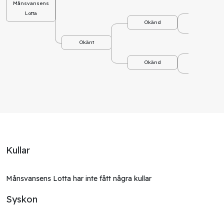
Månsvansens
Okä
Lotta
Okänd
Okä
Okänt
Okä
Okänd
Okä
Kullar
Månsvansens Lotta har inte fått några kullar
Syskon