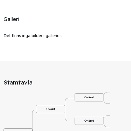
Galleri
Det finns inga bilder i galleriet.
Stamtavla
Okä
Okänd
Okä
Okänt
Okä
Okänd
Okä