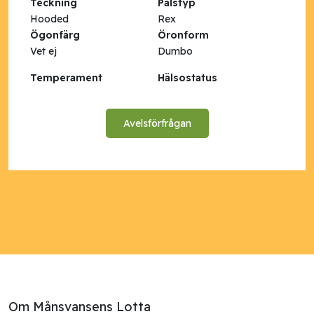
Teckning
Pälstyp
Hooded
Rex
Ögonfärg
Öronform
Vet ej
Dumbo
Temperament
Hälsostatus
Avelsförfrågan
Om Månsvansens Lotta