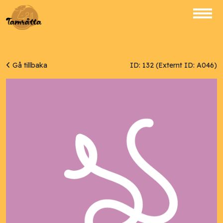
Gå tillbaka
ID: 132 (Externt ID: A046)