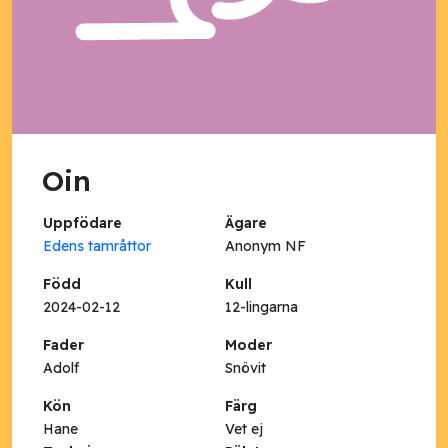
Oin
Uppfödare
Ägare
Edens tamråttor
Anonym NF
Född
Kull
2024-02-12
12-lingarna
Fader
Moder
Adolf
Snövit
Kön
Färg
Hane
Vet ej