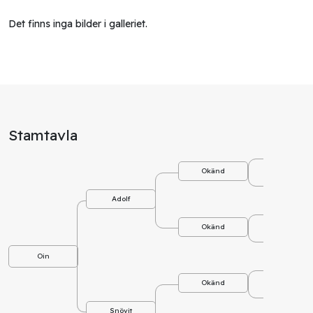
Det finns inga bilder i galleriet.
Stamtavla
Okä
Okänd
Okä
Adolf
Okä
Okänd
Okä
Oin
Okä
Okänd
Okä
Snövit