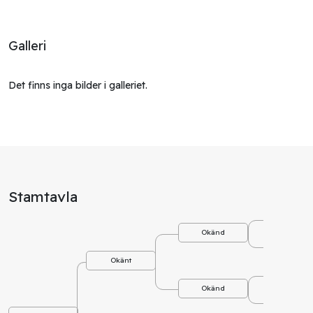
Galleri
Det finns inga bilder i galleriet.
Stamtavla
Okä
Okänd
Okä
Okänt
Okä
Okänd
Okä