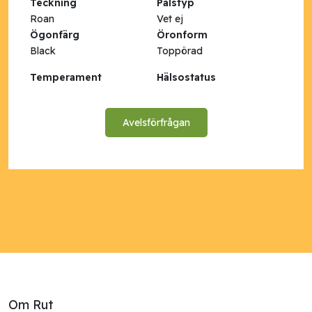
Teckning
Pälstyp
Roan
Vet ej
Ögonfärg
Öronform
Black
Toppörad
Temperament
Hälsostatus
Avelsförfrågan
Om Rut