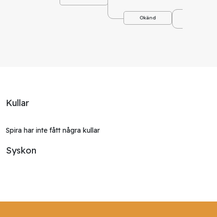
Okä
Okänd
Okä
Kullar
Spira har inte fått några kullar
Syskon