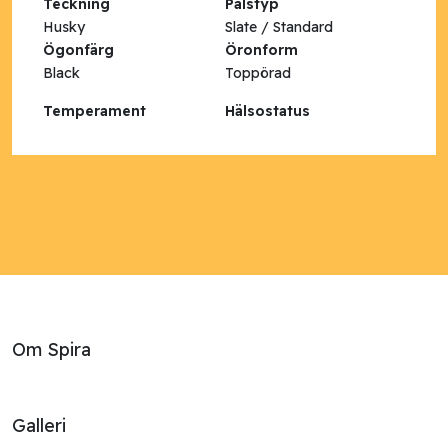
Teckning
Pälstyp
Husky
Slate / Standard
Ögonfärg
Öronform
Black
Toppörad
Temperament
Hälsostatus
Om Spira
Galleri