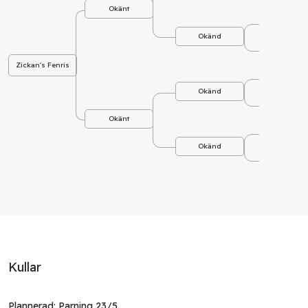
Okänt
Okä
Okänd
Okä
Zickan's Fenris
Okä
Okänd
Okä
Okänt
Okä
Okänd
Okä
Kullar
Plannerad: Parning 23/5,