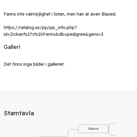
Fanns inte valmöjlighet i listan, men han är även Blazed. 

https://ratalog.se/pp/pp_info.php?
id=Zickan%27s%20Fenris&db=pedigree&gens=3
Galleri
Det finns inga bilder i galleriet.
Stamtavla
Okä
Okänd
Okä