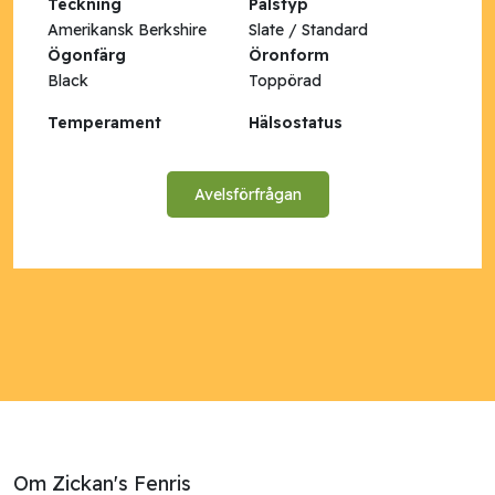
Teckning
Pälstyp
Amerikansk Berkshire
Slate / Standard
Ögonfärg
Öronform
Black
Toppörad
Temperament
Hälsostatus
Avelsförfrågan
Om Zickan's Fenris