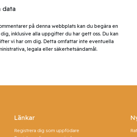
a data
a kommentarer på denna webbplats kan du begära en
ig, inklusive alla uppgifter du har gett oss. Du kan
ifter vi har om dig. Detta omfattar inte eventuella
inistrativa, legala eller säkerhetsändamål.
Länkar
Ny
Registrera dig som uppfödare
Ra