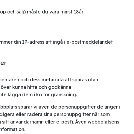
öp och sälj) måste du vara minst 18år
ommer din IP-adress att ingå i e-postmeddelandet
ter
ntaren och dess metadata att sparas utan
behöver kunna hitta och godkänna
te lägga dem i kö för granskning.
bbplats sparar vi även de personuppgifter de anger i
edigera eller radera sina personuppgifter när som
a sitt användarnamn eller e-post). Även webbplatsens
nformation.